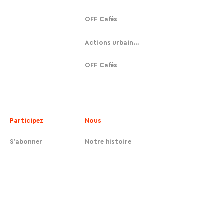
OFF Cafés
Actions urbaines
OFF Cafés
Participez
Nous
S'abonner
Notre histoire
Faire un don
Contact
Contact