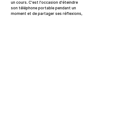
un cours. C'est l'occasion d'éteindre 
son téléphone portable pendant un 
moment et de partager ses réflexions, 
ses préoccupations et ses expériences 
sur l'impact des technologies 
numériques dans notre vie quotidienne.
Manifeste OFF
Initiatives OFF
Le Manifeste
OFF February
Signatures
OFF Festival
OFF Festival
Rejoignez-nous
OFF EdTech
Madrid a accueilli la première édition du 
OFF Festival, qui a réuni des voix 
internationales afin de réfléchir 
OFF Cafés
collectivement au rapport que nous 