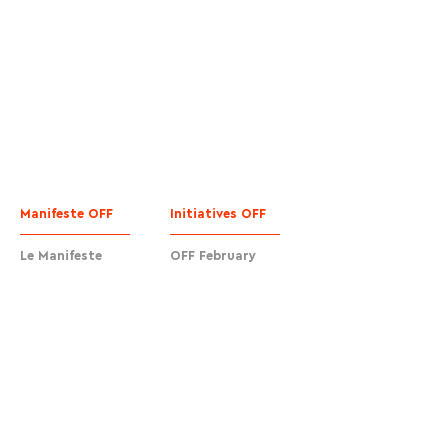
Manifeste OFF
Initiatives OFF
Le Manifeste
OFF February
Signatures
OFF Festival
Rejoignez-nous
OFF EdTech
OFF Cafés
Actions urbaines