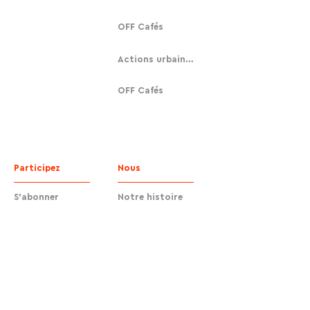
OFF Cafés
Actions urbaines
OFF Cafés
Participez
Nous
S'abonner
Notre histoire
Faire un don
Contact
Contact