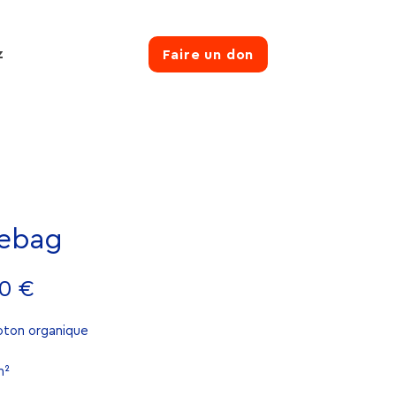
z
Faire un don
ebag
Prix
0 €
ton organique
m²