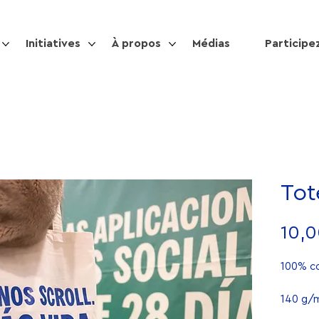
Initiatives
À propos
Médias
Participe
Tot
10,0
100% co
140 g/