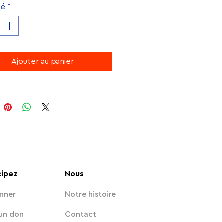
té
*
Ajouter au panier
cipez
Nous
nner
Notre histoire
 un don
Contact