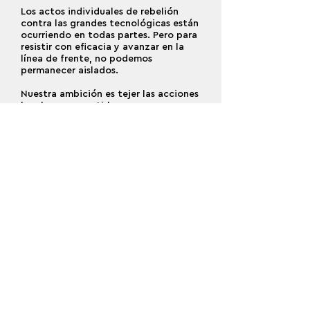
Los actos individuales de rebelión
contra las grandes tecnológicas están
ocurriendo en todas partes. Pero para
resistir con eficacia y avanzar en la
línea de frente, no podemos
permanecer aislados.
Nuestra ambición es tejer las acciones
locales y convertirlas en un
movimiento global.
Por esta razón, el Movimiento OFF
reúne una comunidad creciente de
personas y organizaciones
comprometidas bajo una misma
bandera.
Cuanto más fuertes sean nuestros
lazos, más grande será nuestra fuerza.
Ver más