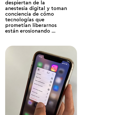
despiertan de la 
anestesia digital y toman 
conciencia de cómo 
tecnologías que 
prometían liberarnos 
están erosionando 
nuestra autonomía. Estas 
iniciativas convierten ese 
despertar en acciones 
concretas para recuperar 
el control sobre nuestro 
tiempo, nuestra atención 
y nuestras decisiones.