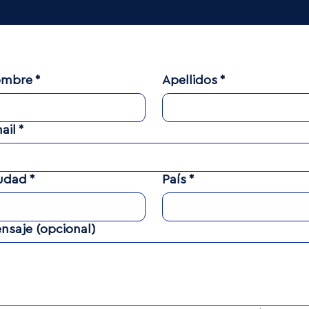
ombre
*
Apellidos
*
ail
*
udad
*
País
*
nsaje (opcional)