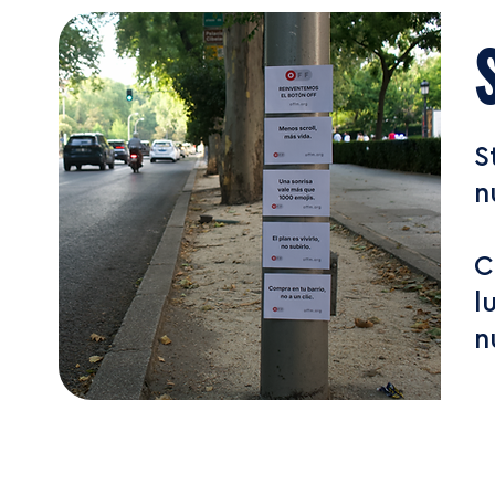
S
n
C
l
n