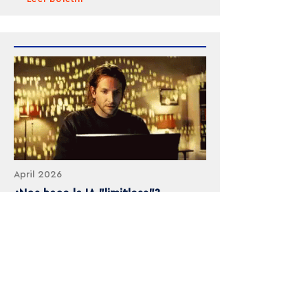
April 2026
¿Nos hace la IA "limitless"?
Leer boletín
MANIFIESTO OFF
INICIATIVAS
El Manifiesto
OFF February