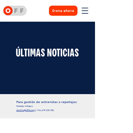
Dona ahora
ÚLTIMAS NOTICIAS
Para gestión de entrevistas o reportajes:
Rommy Artigas
media@offm.org
|
+34 679 233 702