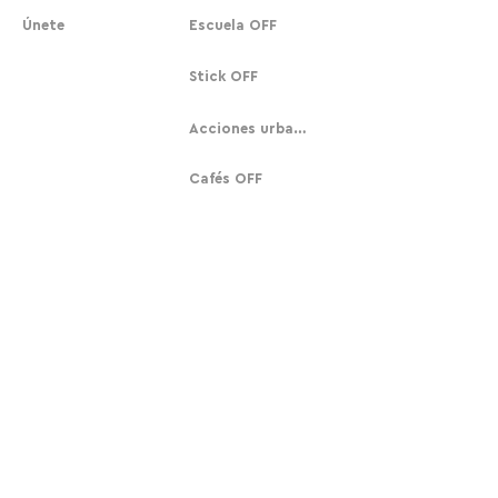
Únete
Escuela OFF
Stick OFF
Acciones urbanas
Cafés OFF
COLABORA
NOSOTROS
Suscribirse
Nuestra historia
Donar
Contacto
Equipo