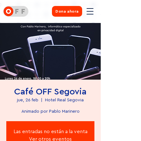
Dona ahora
Café OFF Segovia
jue, 26 feb
  |  
Hotel Real Segovia
Animado por Pablo Marinero
Las entradas no están a la venta
Ver otros eventos