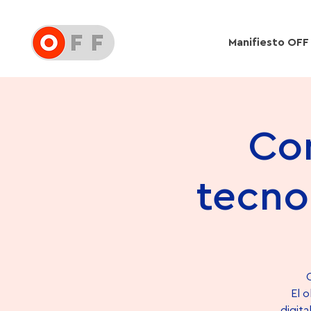
Manifiesto OFF
Co
tecno
El 
digita