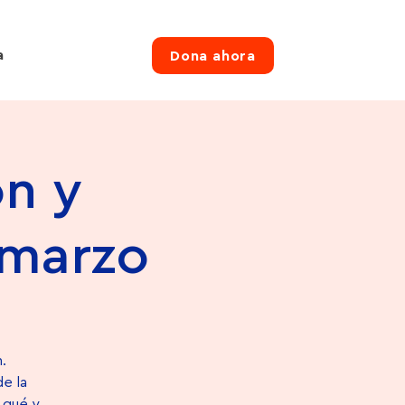
a
Dona ahora
n y
 marzo
.
e la
e qué y