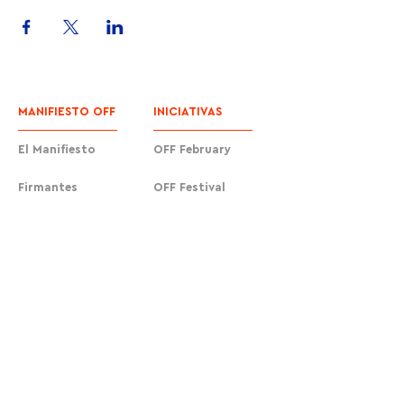
MANIFIESTO OFF
INICIATIVAS
El Manifiesto
OFF February
Firmantes
OFF Festival
Únete
Escuela OFF
Stick OFF
Acciones urbanas
Cafés OFF