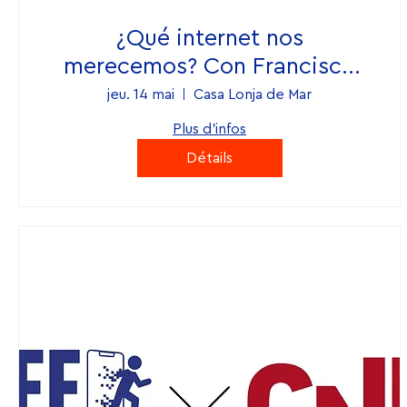
¿Qué internet nos
merecemos? Con Francisco
Villar, para el Movimiento OFF
jeu. 14 mai
Casa Lonja de Mar
Plus d'infos
Détails