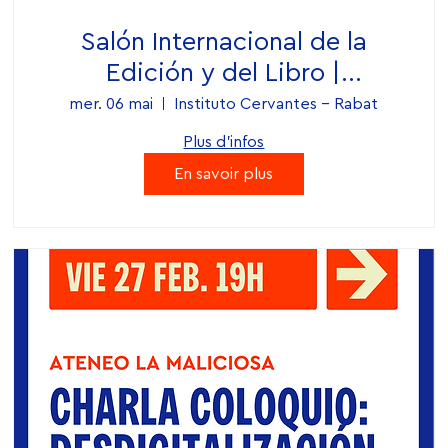
Salón Internacional de la
Edición y del Libro |
Conferencia de Diego Hidalgo
mer. 06 mai
Instituto Cervantes - Rabat
Plus d'infos
En savoir plus