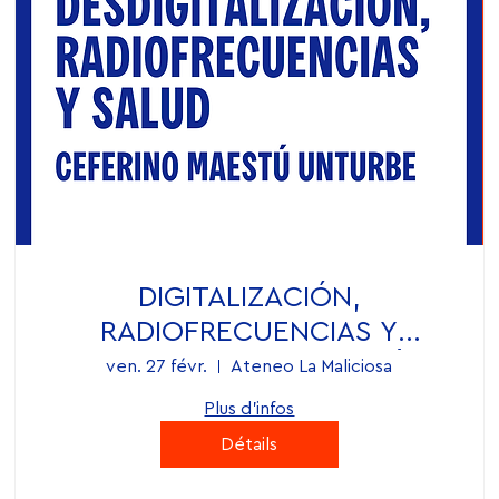
DIGITALIZACIÓN,
RADIOFRECUENCIAS Y
PRINCIPIO DE PRECAUCIÓN
ven. 27 févr.
Ateneo La Maliciosa
Plus d'infos
Détails