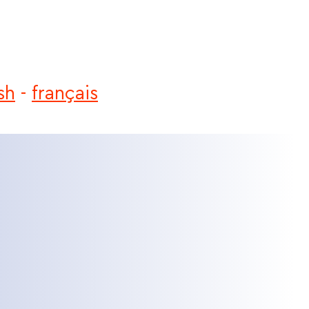
sh
-
français