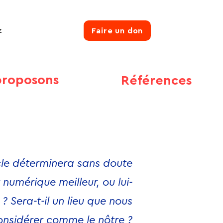
z
Faire un don
proposons
Références
cle déterminera sans doute
 numérique meilleur, ou lui-
? Sera-t-il un lieu que nous
onsidérer comme le nôtre ?