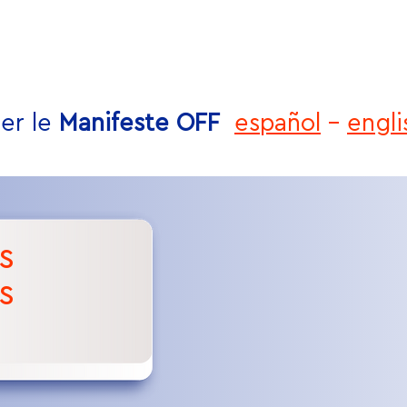
er le
Manifeste OFF
español
-
engli
S
S