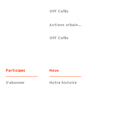
OFF Cafés
Actions urbaines
OFF Cafés
Participez
Nous
S'abonner
Notre histoire
Faire un don
Contact
Contact