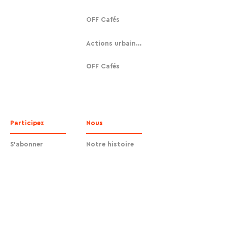
OFF Cafés
Actions urbaines
OFF Cafés
Participez
Nous
S'abonner
Notre histoire
Faire un don
Contact
Contact