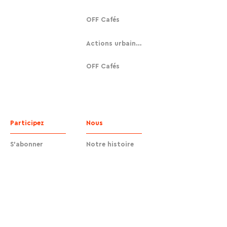
OFF Cafés
Actions urbaines
OFF Cafés
Participez
Nous
S'abonner
Notre histoire
Faire un don
Contact
Contact