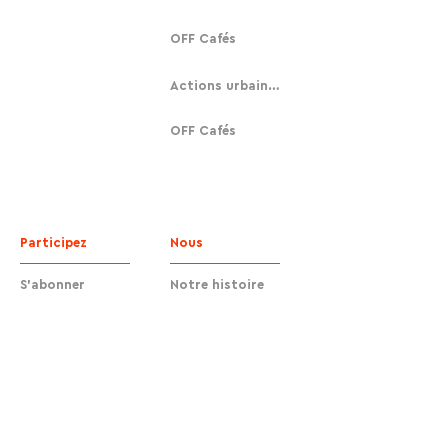
OFF Cafés
Actions urbaines
OFF Cafés
Participez
Nous
S'abonner
Notre histoire
Faire un don
Contact
Contact