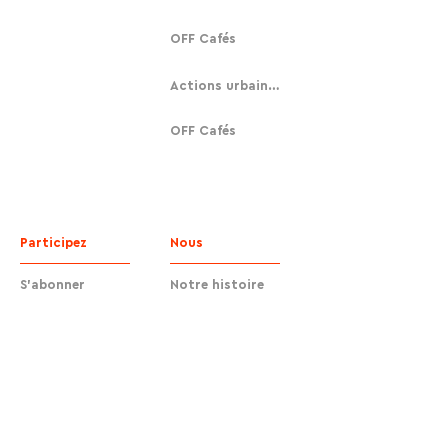
OFF Cafés
Actions urbaines
OFF Cafés
Participez
Nous
S'abonner
Notre histoire
Faire un don
Contact
Contact