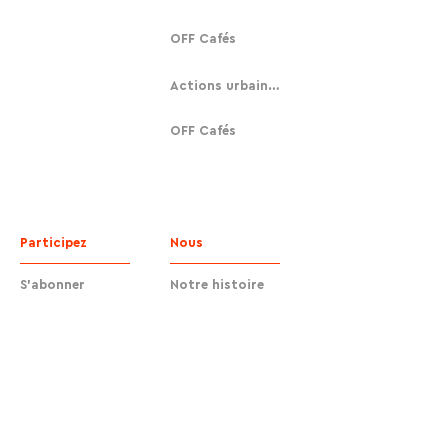
OFF Cafés
Actions urbaines
OFF Cafés
Participez
Nous
S'abonner
Notre histoire
Faire un don
Contact
Contact