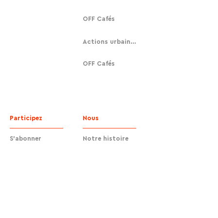
OFF Cafés
Actions urbaines
OFF Cafés
Participez
Nous
S'abonner
Notre histoire
Faire un don
Contact
Contact