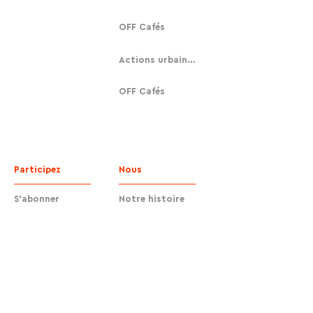
OFF Cafés
Actions urbaines
OFF Cafés
Participez
Nous
S'abonner
Notre histoire
Faire un don
Contact
Contact