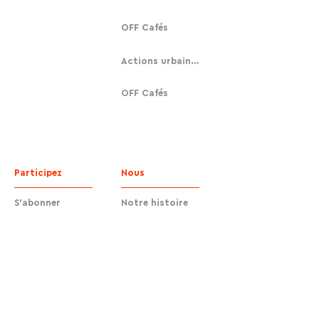
OFF Cafés
Actions urbaines
OFF Cafés
Participez
Nous
S'abonner
Notre histoire
Faire un don
Contact
Contact