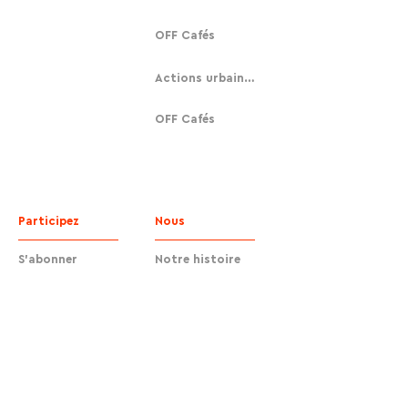
OFF Cafés
Actions urbaines
OFF Cafés
Participez
Nous
S'abonner
Notre histoire
Faire un don
Contact
Contact