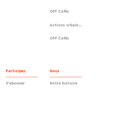
OFF Cafés
Actions urbaines
OFF Cafés
Participez
Nous
S'abonner
Notre histoire
Faire un don
Contact
Contact