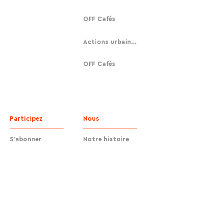
OFF Cafés
Actions urbaines
OFF Cafés
Participez
Nous
S'abonner
Notre histoire
Faire un don
Contact
Contact