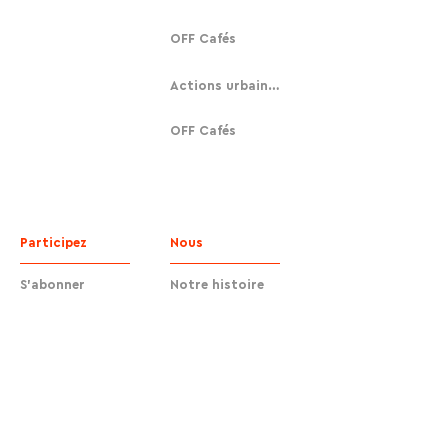
OFF Cafés
Actions urbaines
OFF Cafés
Participez
Nous
S'abonner
Notre histoire
Faire un don
Contact
Contact