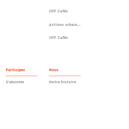
OFF Cafés
Actions urbaines
OFF Cafés
Participez
Nous
S'abonner
Notre histoire
Faire un don
Contact
Contact