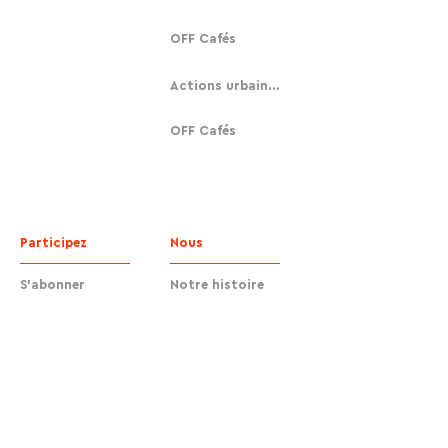
OFF Cafés
Actions urbaines
OFF Cafés
Participez
Nous
S'abonner
Notre histoire
Faire un don
Contact
Contact