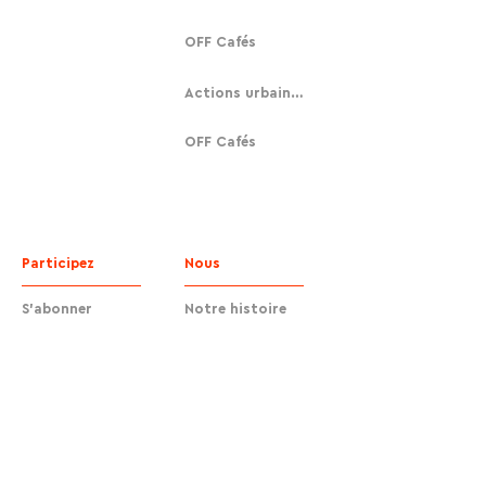
OFF Cafés
Actions urbaines
OFF Cafés
Participez
Nous
S'abonner
Notre histoire
Faire un don
Contact
Contact