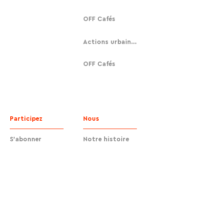
OFF Cafés
Actions urbaines
OFF Cafés
Participez
Nous
S'abonner
Notre histoire
Faire un don
Contact
Contact