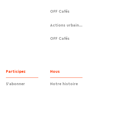
OFF Cafés
Actions urbaines
OFF Cafés
Participez
Nous
S'abonner
Notre histoire
Faire un don
Contact
Contact