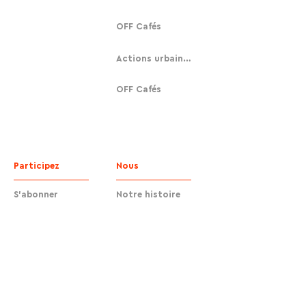
OFF Cafés
Actions urbaines
OFF Cafés
Participez
Nous
S'abonner
Notre histoire
Faire un don
Contact
Contact