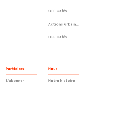
OFF Cafés
Actions urbaines
OFF Cafés
Participez
Nous
S'abonner
Notre histoire
Faire un don
Contact
Contact