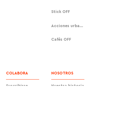
Stick OFF
Acciones urbanas
Cafés OFF
COLABORA
NOSOTROS
Suscribirse
Nuestra historia
Donar
Contacto
Equipo