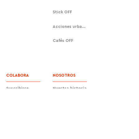
Stick OFF
Acciones urbanas
Cafés OFF
COLABORA
NOSOTROS
Suscribirse
Nuestra historia
Donar
Contacto
Equipo