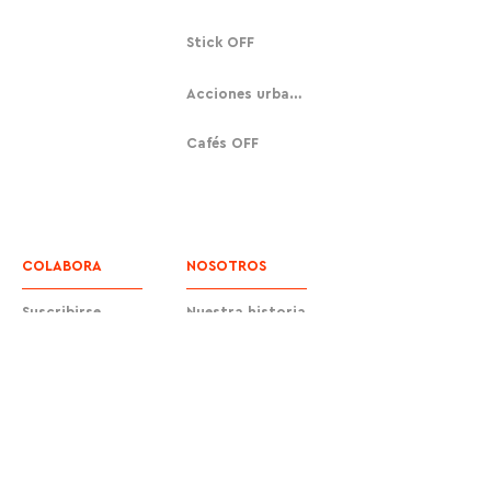
Stick OFF
Acciones urbanas
Cafés OFF
COLABORA
NOSOTROS
Suscribirse
Nuestra historia
Donar
Contacto
Equipo