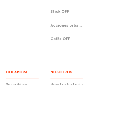
Stick OFF
Acciones urbanas
Cafés OFF
COLABORA
NOSOTROS
Suscribirse
Nuestra historia
Donar
Contacto
Equipo