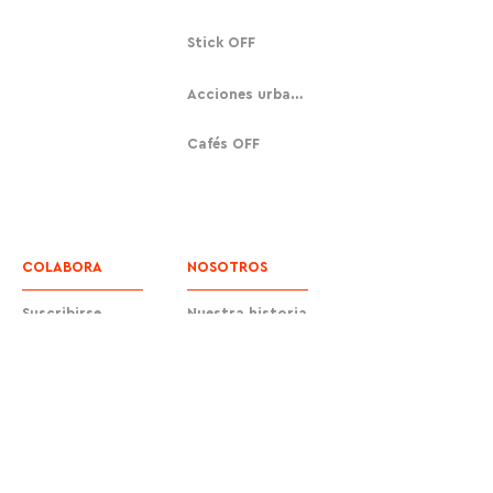
Stick OFF
Acciones urbanas
Cafés OFF
COLABORA
NOSOTROS
Suscribirse
Nuestra historia
Donar
Contacto
Equipo