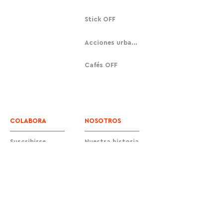
Stick OFF
Acciones urbanas
Cafés OFF
COLABORA
NOSOTROS
Suscribirse
Nuestra historia
Donar
Contacto
Equipo