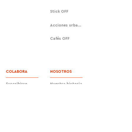
Stick OFF
Acciones urbanas
Cafés OFF
COLABORA
NOSOTROS
Suscribirse
Nuestra historia
Donar
Contacto
Equipo