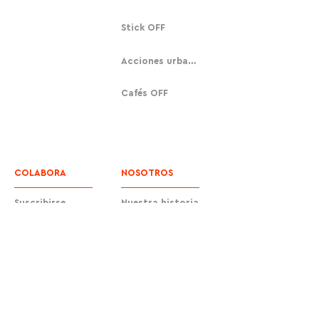
Stick OFF
Acciones urbanas
Cafés OFF
COLABORA
NOSOTROS
Suscribirse
Nuestra historia
Donar
Contacto
Equipo