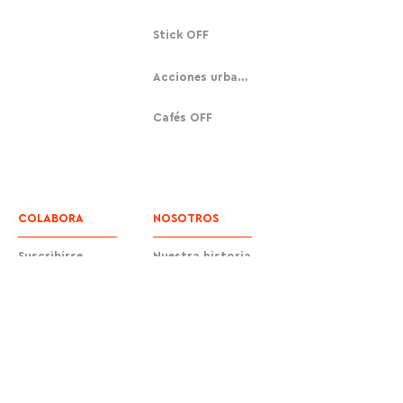
Stick OFF
Acciones urbanas
Cafés OFF
COLABORA
NOSOTROS
Suscribirse
Nuestra historia
Donar
Contacto
Equipo