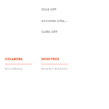
Stick OFF
Acciones urbanas
Cafés OFF
COLABORA
NOSOTROS
Suscribirse
Nuestra historia
Donar
Contacto
Equipo