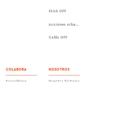
Stick OFF
Acciones urbanas
Cafés OFF
COLABORA
NOSOTROS
Suscribirse
Nuestra historia
Donar
Contacto
Equipo