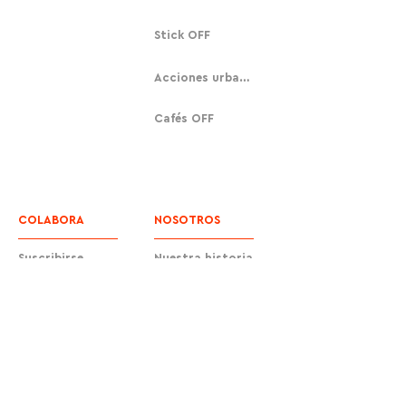
Stick OFF
Acciones urbanas
Cafés OFF
COLABORA
NOSOTROS
Suscribirse
Nuestra historia
Donar
Contacto
Equipo