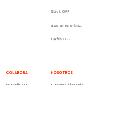
Stick OFF
Acciones urbanas
Cafés OFF
COLABORA
NOSOTROS
Suscribirse
Nuestra historia
Donar
Contacto
Equipo