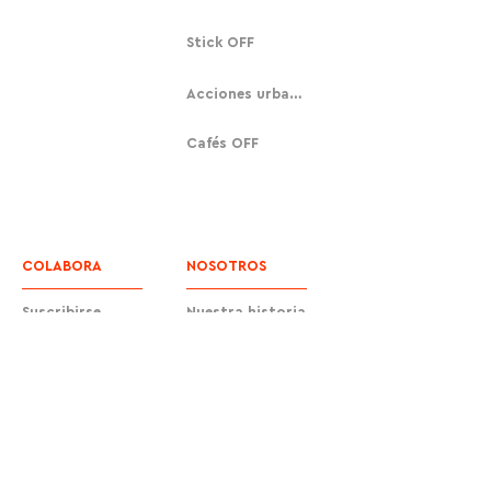
Stick OFF
Acciones urbanas
Cafés OFF
COLABORA
NOSOTROS
Suscribirse
Nuestra historia
Donar
Contacto
Equipo