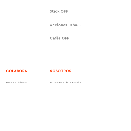
Stick OFF
Acciones urbanas
Cafés OFF
COLABORA
NOSOTROS
Suscribirse
Nuestra historia
Donar
Contacto
Equipo