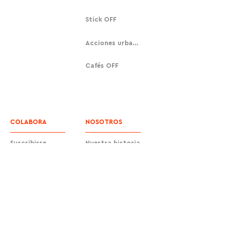
Stick OFF
Acciones urbanas
Cafés OFF
COLABORA
NOSOTROS
Suscribirse
Nuestra historia
Donar
Contacto
Equipo